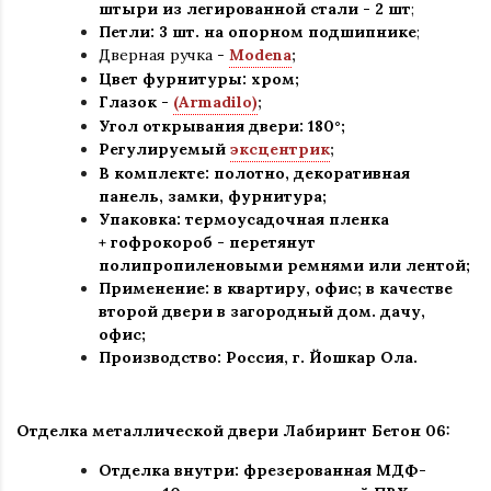
штыри из легированной стали - 2 шт
;
Петли: 3 шт. на опорном подшипнике
;
Дверная ручка -
Modena
;
Цвет фурнитуры: хром
;
Глазок -
(Armadilo)
;
Угол открывания двери: 180
°
;
Регулируемый
эксцентрик
;
В комплекте: полотно, декоративная
панель, замки, фурнитура
;
Упаковка: термоусадочная пленка
+ гофрокороб
-
перетянут
полипропиленовыми ремнями или лентой;
Применение
:
в квартиру, офис; в качестве
второй двери в загородный дом. дачу,
офис
;
Производство: Россия, г
.
Йошкар Ола.
Отделка металлической двери Лабиринт Бетон
06:
Отделка внутри: фрезерованная МДФ-