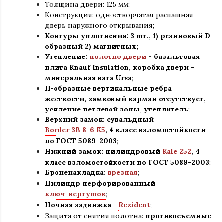
Толщина двери: 125 мм;
Конструкция
:
одностворчатая распашная
дверь наружного открывания;
Контуры уплотнения:
3 шт., 1) резиновый D-
образный 2) магнитных;
Утепление:
полотно двери
-
базальтовая
плита Knauf Insulation, коробка двери -
минеральная вата Ursa
;
П-образные вертикальные ребра
жесткости, замковый карман отсутствует,
усиление петлевой зоны, утеплитель
;
Верхний замок: сувальдный
Border 3В 8-6 К5
,
4 класс взломостойкости
по ГОСТ 5089-2003
;
Нижний замок: цилиндровый
Kale 252
,
4
класс взломостойкости по ГОСТ 5089-2003
;
Броненакладка:
врезная
;
Цилиндр перфорированный
ключ-вертушок
;
Ночная задвижка -
Rezident
;
Защита от снятия полотна:
противосъемные