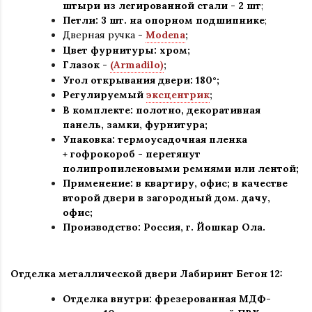
штыри из легированной стали - 2 шт
;
Петли: 3 шт. на опорном подшипнике
;
Дверная ручка -
Modena
;
Цвет фурнитуры: хром
;
Глазок -
(Armadilo)
;
Угол открывания двери: 180
°
;
Регулируемый
эксцентрик
;
В комплекте: полотно, декоративная
панель, замки, фурнитура
;
Упаковка: термоусадочная пленка
+ гофрокороб
-
перетянут
полипропиленовыми ремнями или лентой;
Применение
:
в квартиру, офис; в качестве
второй двери в загородный дом. дачу,
офис
;
Производство: Россия, г
.
Йошкар Ола.
Отделка металлической двери Лабиринт Бетон
12:
Отделка внутри: фрезерованная МДФ-