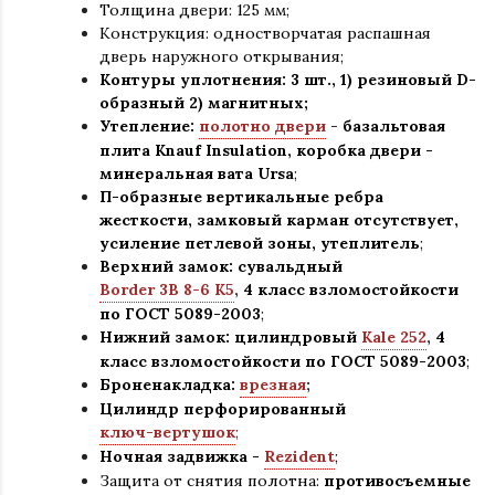
Толщина двери: 125 мм;
Конструкция
:
одностворчатая распашная
дверь наружного открывания;
Контуры уплотнения:
3 шт., 1) резиновый D-
образный 2) магнитных;
Утепление:
полотно двери
-
базальтовая
плита Knauf Insulation, коробка двери -
минеральная вата Ursa
;
П-образные вертикальные ребра
жесткости, замковый карман отсутствует,
усиление петлевой зоны, утеплитель
;
Верхний замок: сувальдный
Border 3В 8-6 К5
,
4 класс взломостойкости
по ГОСТ 5089-2003
;
Нижний замок: цилиндровый
Kale 252
,
4
класс взломостойкости по ГОСТ 5089-2003
;
Броненакладка:
врезная
;
Цилиндр перфорированный
ключ-вертушок
;
Ночная задвижка -
Rezident
;
Защита от снятия полотна:
противосъемные