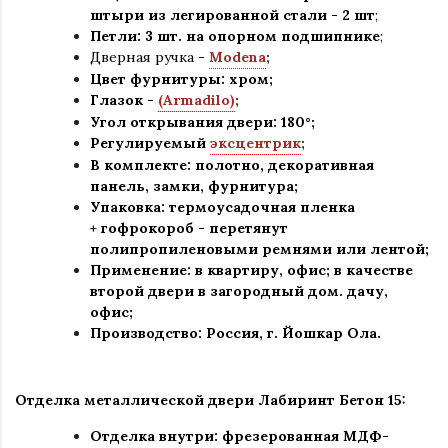
штыри из легированной стали - 2 шт
;
Петли: 3 шт. на опорном подшипнике
;
Дверная ручка -
Modena
;
Цвет фурнитуры: хром
;
Глазок -
(Armadilo)
;
Угол открывания двери: 180
°
;
Регулируемый
эксцентрик
;
В комплекте: полотно, декоративная
панель, замки, фурнитура
;
Упаковка: термоусадочная пленка
+ гофрокороб
-
перетянут
полипропиленовыми ремнями или лентой;
Применение
:
в квартиру, офис; в качестве
второй двери в загородный дом. дачу,
офис
;
Производство: Россия, г
.
Йошкар Ола.
Отделка металлической двери Лабиринт Бетон
15:
Отделка внутри: фрезерованная МДФ-