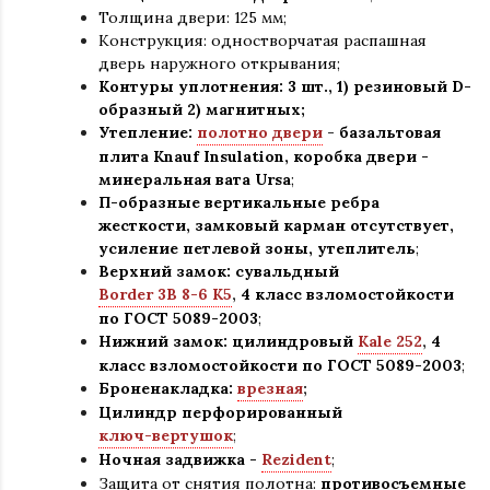
Толщина двери: 125 мм;
Конструкция
:
одностворчатая распашная
дверь наружного открывания;
Контуры уплотнения:
3 шт., 1) резиновый D-
образный 2) магнитных;
Утепление:
полотно двери
-
базальтовая
плита Knauf Insulation, коробка двери -
минеральная вата Ursa
;
П-образные вертикальные ребра
жесткости, замковый карман отсутствует,
усиление петлевой зоны, утеплитель
;
Верхний замок: сувальдный
Border 3В 8-6 К5
,
4 класс взломостойкости
по ГОСТ 5089-2003
;
Нижний замок: цилиндровый
Kale 252
,
4
класс взломостойкости по ГОСТ 5089-2003
;
Броненакладка:
врезная
;
Цилиндр перфорированный
ключ-вертушок
;
Ночная задвижка -
Rezident
;
Защита от снятия полотна:
противосъемные