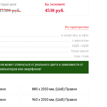
Старая цена:
Вы экономите:
45300 руб.
4530 руб.
Все характеристики
в квартиру, в офис
с зеркалом
МДФ / МДФ
Муар серый
Kale / Kale
ли может отличаться от реального цвета в зависимости от
омпьютеров или смартфонов!
евое
880 х 2050 мм, (ШхВ) Правое
евое
960 х 2050 мм, (ШхВ) Правое