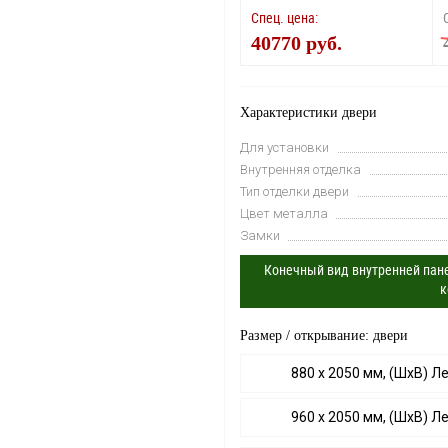
Спец. цена:
40770 руб.
Характеристики двери
Для установки
Внутренняя отделка
Тип отделки двери
Цвет металла
Замки
Конечный вид внутренней пане
к
Размер / открывание: двери
880 х 2050 мм, (ШхВ) Л
960 х 2050 мм, (ШхВ) Л