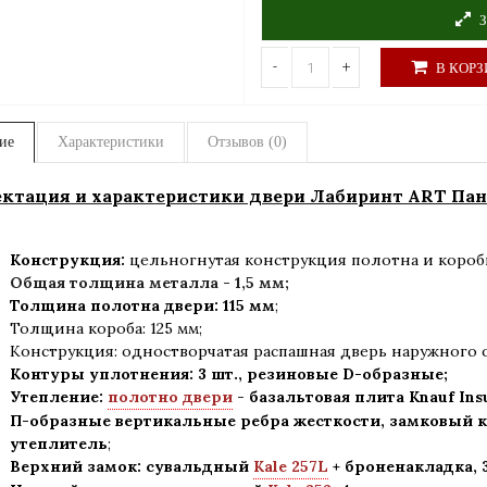
З
-
+
В КОРЗ
ие
Характеристики
Отзывов (0)
ктация и характеристики двери Лабиринт ART Пан
Конструкция:
цельногнутая конструкция полотна и короб
Общая толщина металла - 1,5 мм;
Толщина полотна двери: 115 мм
;
Толщина короба: 125 мм
;
Конструкция
:
одностворчатая распашная дверь наружного 
Контуры уплотнения:
3 шт., резиновые D-образные;
Утепление:
полотно двери
-
базальтовая плита Knauf Ins
П-образные вертикальные ребра жесткости, замковый к
утеплитель
;
Верхний замок: сувальдный
Kale 257L
+ броненакладка,