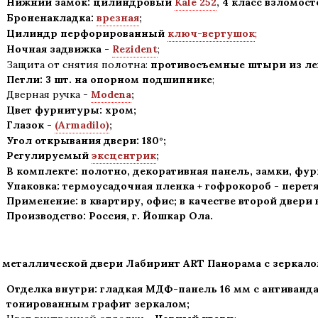
Нижний замок: цилиндровый
Kale 252
,
4 класс взломос
Броненакладка:
врезная
;
Цилиндр перфорированный
ключ-вертушок
;
Ночная задвижка -
Rezident
;
Защита от снятия полотна:
противосъемные штыри из лег
Петли: 3 шт. на опорном подшипнике
;
Дверная ручка -
Modena
;
Цвет фурнитуры: хром
;
Глазок -
(Armadilo)
;
Угол открывания двери: 180
°
;
Регулируемый
эксцентрик
;
В комплекте: полотно, декоративная панель, замки, фу
Упаковка: термоусадочная пленка + гофрокороб
-
перетя
Применение
:
в квартиру, офис; в качестве второй двери
Производство: Россия, г
.
Йошкар Ола.
 металлической двери Лабиринт
ART Панорама с зеркало
Отделка внутри: гладкая МДФ-панель 16 мм с антиван
тонированным графит зеркалом;