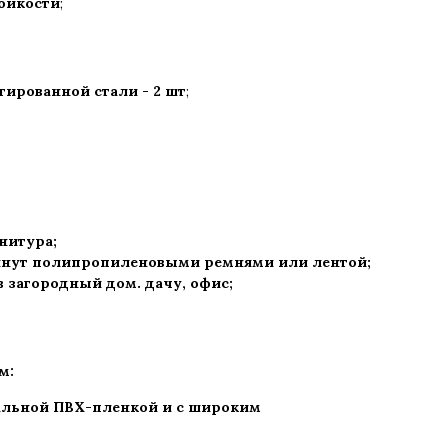
тойкости
;
ированной стали - 2 шт
;
рнитура
;
нут полипропиленовыми ремнями или лентой;
 в загородный дом. дачу, офис
;
м:
дальной ПВХ-пленкой и с широким