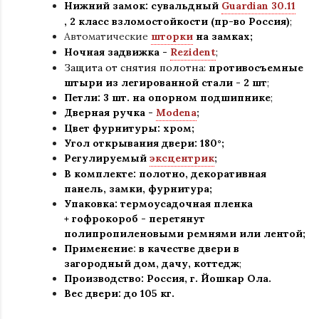
Нижний замок: сувальдный
Guardian 30.11
,
2 класс взломостойкости (пр-во Россия)
;
Автоматические
шторки
на замках;
Ночная задвижка -
Rezident
;
Защита от снятия полотна:
противосъемные
штыри из легированной стали - 2 шт
;
Петли: 3 шт. на опорном подшипнике
;
Дверная ручка -
Modena
;
Цвет фурнитуры: хром
;
Угол открывания двери: 180
°
;
Регулируемый
эксцентрик
;
В комплекте: полотно, декоративная
панель, замки, фурнитура
;
Упаковка: термоусадочная пленка
+ гофрокороб
-
перетянут
полипропиленовыми ремнями или лентой;
Применение
:
в
качестве двери в
загородный дом, дачу, коттедж
;
Производство: Россия, г
.
Йошкар Ола.
Вес двери: до 105 кг.