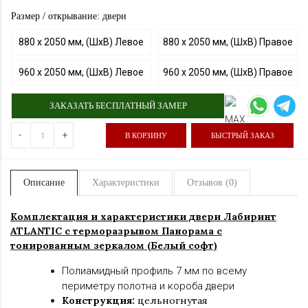
Размер / открывание: двери
880 х 2050 мм, (ШхВ) Левое
880 х 2050 мм, (ШхВ) Правое
960 х 2050 мм, (ШхВ) Левое
960 х 2050 мм, (ШхВ) Правое
ЗАКАЗАТЬ БЕСПЛАТНЫЙ ЗАМЕР
-
+
В КОРЗИНУ
БЫСТРЫЙ ЗАКАЗ
Описание
Характеристики
Отзывов (0)
Комплектация и характеристики двер
и Лабиринт
ATLANTIC с терморазрывом Панорама
с
тонированным зеркалом (Белый софт)
Полиамидный профиль 7 мм по всему
периметру полотна и короба двери
Конструкция:
цельногнутая