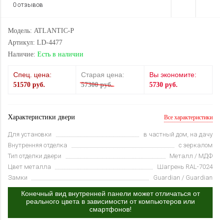
0 отзывов
Модель: ATLANTIC-P
Артикул: LD-4477
Наличие:
Есть в наличии
Спец. цена:
Старая цена:
Вы экономите:
51570 руб.
57300 руб.
5730 руб.
Характеристики двери
Все характеристики
Для установки
в частный дом, на дачу
Внутренняя отделка
с зеркалом
Тип отделки двери
Металл / МДФ
Цвет металла
Шагрень RAL-7024
Замки
Guardian / Guardian
Конечный вид внутренней панели может отличаться от
реального цвета в зависимости от компьютеров или
смартфонов!