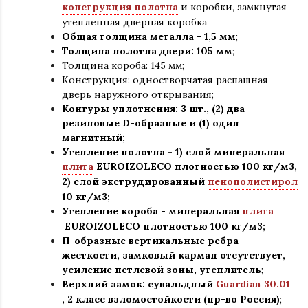
конструкция полотна
и коробки
,
замкнутая
утепленная дверная коробка
Общая толщина металла - 1,5 мм
;
Толщина полотна двери: 105 мм
;
Толщина короба: 145 мм;
Конструкция
:
одностворчатая распашная
дверь наружного открывания;
Контуры уплотнения:
3 шт., (2) два
резиновые D-образные и (1) один
магнитный;
Утепление
полотна
-
1) слой минеральная
плита
EUROIZOLECO плотностью 100 кг/м3,
2) слой экструдированный
пенополистирол
10 кг/м3;
Утепление короба - минеральная
плита
EUROIZOLECO плотностью 100 кг/м3;
П-образные вертикальные ребра
жесткости, замковый карман отсутствует,
усиление петлевой зоны, утеплитель
;
Верхний замок: сувальдный
Guardian 30.01
,
2 класс взломостойкости (пр-во Россия)
;