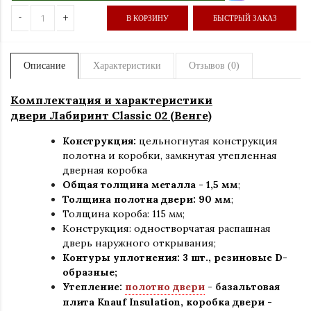
-
+
В КОРЗИНУ
БЫСТРЫЙ ЗАКАЗ
Описание
Характеристики
Отзывов (0)
Комплектация и характеристики
двери Лабиринт Classic 02 (Венге)
Конструкция:
цельногнутая конструкция
полотна и коробки
,
замкнутая утепленная
дверная коробка
Общая толщина металла - 1,5 мм
;
Толщина полотна двери: 90 мм
;
Толщина короба: 115 мм;
Конструкция
:
одностворчатая распашная
дверь наружного открывания;
Контуры уплотнения:
3 шт., резиновые D-
образные;
Утепление:
полотно двери
- б
азальтовая
плита Knauf Insulation, коробка двери -