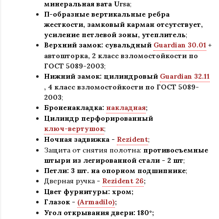
минеральная вата U
rsa
;
П-образные вертикальные ребра
жесткости, замковый карман отсутствует,
усиление петлевой зоны, утеплитель
;
Верхний замок: сувальдный
Guardian 30.01
+
автошторка,
2 класс взломостойкости по
ГОСТ 5089-2003
;
Нижний замок: цилиндровый
Guardian 32.11
,
4 класс взломостойкости по ГОСТ 5089-
2003
;
Броненакладка:
накладная
;
Цилиндр перфорированный
ключ-вертушок
;
Ночная задвижка -
Rezident
;
Защита от снятия полотна:
противосъемные
штыри из легированной стали - 2 шт
;
Петли: 3 шт. на опорном подшипнике
;
Дверная ручка -
Rezident 26
;
Цвет фурнитуры: хром
;
Глазок -
(Armadilo)
;
Угол открывания двери: 180
°
;