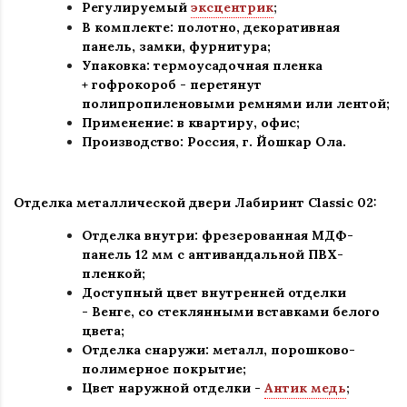
Регулируемый
эксцентрик
;
В комплекте: полотно, декоративная
панель, замки, фурнитура
;
Упаковка: термоусадочная пленка
+ гофрокороб
-
перетянут
полипропиленовыми ремнями или лентой;
Применение
:
в квартиру, офис
;
Производство: Россия, г
.
Йошкар Ола.
Отделка металлической двери Лабиринт Classic 02:
Отделка внутри: фрезерованная МДФ-
панель 12 мм с антивандальной ПВХ-
пленкой
;
Доступный цвет внутренней отделки
-
Венге
, со
стеклянными вставками белого
цвета
;
Отделка снаружи
:
металл, порошково-
полимерное покрытие
;
Цвет наружной отделки -
Антик медь
;