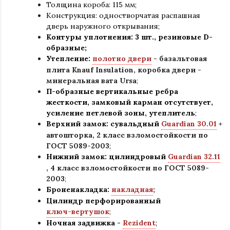
Толщина короба: 115 мм;
Конструкция
:
одностворчатая распашная
дверь наружного открывания;
Контуры уплотнения:
3 шт., резиновые D-
образные;
Утепление:
полотно двери
- базальтовая
плита Knauf Insulation, коробка двери -
минеральная вата Ursa
;
П-образные вертикальные ребра
жесткости, замковый карман отсутствует,
усиление петлевой зоны, утеплитель
;
Верхний замок: сувальдный
Guardian 30.01
+
автошторка,
2 класс взломостойкости по
ГОСТ 5089-2003
;
Нижний замок: цилиндровый
Guardian 32.11
,
4 класс взломостойкости по ГОСТ 5089-
2003
;
Броненакладка:
накладная
;
Цилиндр перфорированный
ключ-вертушок
;
Ночная задвижка -
Rezident
;