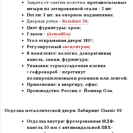
Защита от снятия полотна:
противосъемные
штыри из легированной стали - 2 шт
;
Петли: 3 шт. на опорном подшипнике
;
Дверная ручка -
Rezident 26
;
Цвет фурнитуры: хром
;
Глазок -
(Armadilo)
;
Угол открывания двери: 180
°
;
Регулируемый
эксцентрик
;
В комплекте: полотно, декоративная
панель, замки, фурнитура
;
Упаковка: термоусадочная пленка
+ гофрокороб
-
перетянут
полипропиленовыми ремнями или лентой;
Применение
:
в квартиру, офис
;
Производство: Россия, г
.
Йошкар Ола.
Отделка металлической двери Лабиринт Classic 01
:
Отделка внутри: фрезерованная МДФ-
панель 10 мм с антивандальной ПВХ-