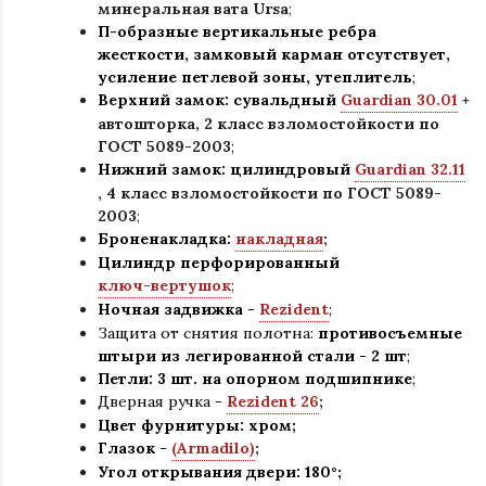
минеральная вата Ursa
;
П-образные вертикальные ребра
жесткости, замковый карман отсутствует,
усиление петлевой зоны, утеплитель
;
Верхний замок: сувальдный
Guardian 30.01
+
автошторка,
2 класс взломостойкости по
ГОСТ 5089-2003
;
Нижний замок: цилиндровый
Guardian 32.11
,
4 класс взломостойкости по ГОСТ 5089-
2003
;
Броненакладка:
накладная
;
Цилиндр перфорированный
ключ-вертушок
;
Ночная задвижка -
Rezident
;
Защита от снятия полотна:
противосъемные
штыри из легированной стали - 2 шт
;
Петли: 3 шт. на опорном подшипнике
;
Дверная ручка -
Rezident 26
;
Цвет фурнитуры: хром
;
Глазок -
(Armadilo)
;
Угол открывания двери: 180
°
;