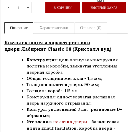
-
+
В КОРЗИНУ
БЫСТРЫЙ ЗАКАЗ
Описание
Характеристики
Отзывов (0)
Комплектация и характеристики
двери Лабиринт
Classic 08 (Кристалл вуд)
Конструкция:
цельногнутая конструкция
полотна и коробки
,
замкнутая утепленная
дверная коробка
Общая толщина металла - 1,5 мм
;
Толщина полотна двери: 90 мм
;
Толщина короба: 115 мм;
Конструкция
:
одностворчатая распашная
дверь наружного открывания;
Контуры уплотнения:
3 шт., резиновые D-
образные;
Утепление:
полотно двери
- базальтовая
плита Knauf Insulation, коробка двери -