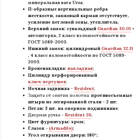
минеральная вата Ursa
;
П-образные вертикальные ребра
жесткости, замковый карман отсутствует,
усиление петлевой зоны, утеплитель
;
Верхний замок: сувальдный
Guardian 30.01
+
автошторка,
2 класс взломостойкости по
ГОСТ 5089-2003
;
Нижний замок: цилиндровый
Guardian 32.11
,
4 класс взломостойкости по ГОСТ 5089-
2003
;
Броненакладка:
накладная
;
Цилиндр перфорированный
ключ-вертушок
;
Ночная задвижка -
Rezident
;
Защита от снятия полотна:
противосъемные
штыри из легированной стали - 2 шт
;
Петли: 3 шт. на опорном подшипнике
;
Дверная ручка -
Rezident 26
;
Цвет фурнитуры: хром
;
Глазок -
(Armadilo)
;
Угол открывания двери: 180
°
;