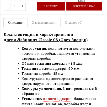
-
+
В КОРЗИНУ
БЫСТРЫЙ ЗАКАЗ
Описание
Характеристики
Отзывов (0)
Комплектация и характеристики
двери Лабиринт
Classic 03 (Орех бренди)
Конструкция:
цельногнутая конструкция
полотна и коробки
,
замкнутая утепленная
дверная коробка
Общая толщина металла - 1,5 мм
;
Толщина полотна двери: 90 мм
;
Толщина короба: 115 мм;
Конструкция
:
одностворчатая распашная
дверь наружного открывания;
Контуры уплотнения:
3 шт., резиновые D-
образные;
Утепление:
полотно двери
- базальтовая
плита Knauf Insulation, коробка двери -