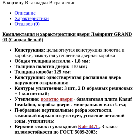
В корзину
В закладки
В сравнение
Описание
Характеристики
Отзывов (0)
Комплектация и характеристики двери Лабиринт GRAND
03 (Сандал белый)
Конструкция:
цельногнутая конструкция полотна и
коробки
,
замкнутая утепленная дверная коробка
Общая толщина металла - 1,8 мм;
Толщина полотна двери: 110 мм;
Толщина короба: 125 мм;
Конструкция
:
одностворчатая распашная дверь
наружного открывания;
Контуры уплотнения:
3 шт., 2 D-образных резиновых
+ 1 магнитный;
Утепление:
полотно двери
- базальтовая плита Knauf
Insulation, коробка двери - минеральная вата Ursa
;
П-образные вертикальные ребра жесткости,
замковый карман отсутствует, усиление петлевой
зоны, утеплитель
;
Верхний замок: сувальдный
Kale 447L
,
3 класс
взломостойкости по ГОСТ 5089-2003
;