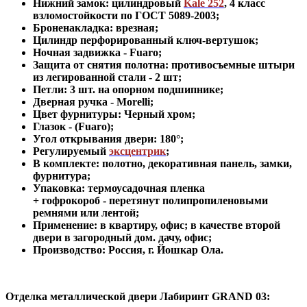
Нижний замок: цилиндровый
Kale 252
,
4 класс
взломостойкости по ГОСТ 5089-2003
;
Броненакладка: врезная;
Цилиндр перфорированный ключ-вертушок
;
Ночная задвижка -
Fuaro
;
Защита от снятия полотна:
противосъемные штыри
из легированной стали - 2 шт
;
Петли: 3 шт. на опорном подшипнике
;
Дверная ручка - Morelli
;
Цвет фурнитуры: Черный хром
;
Глазок - (Fuaro)
;
Угол открывания двери: 180
°
;
Регулируемый
эксцентрик
;
В комплекте: полотно, декоративная панель, замки,
фурнитура
;
Упаковка: термоусадочная пленка
+ гофрокороб
-
перетянут полипропиленовыми
ремнями или лентой;
Применение
:
в квартиру, офис; в качестве второй
двери в загородный дом. дачу, офис
;
Производство: Россия, г
.
Йошкар Ола.
Отделка металлической двери Лабиринт
GRAND 03: