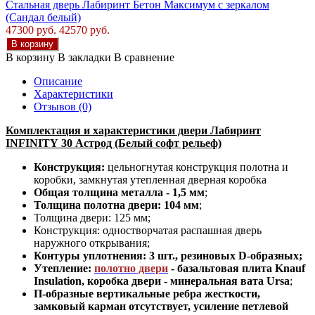
Стальная дверь Лабиринт Бетон Максимум с зеркалом
(Сандал белый)
47300 руб.
42570 руб.
В корзину
В корзину
В закладки
В сравнение
Описание
Характеристики
Отзывов (0)
Комплектация и характеристики двери Лабиринт
INFINITY 30 Астрод (Белый софт рельеф)
Конструкция:
цельногнутая конструкция полотна и
коробки
,
замкнутая утепленная дверная коробка
Общая толщина металла - 1,5 мм
;
Толщина полотна двери: 104 мм
;
Толщина двери: 125 мм;
Конструкция
:
одностворчатая распашная дверь
наружного открывания;
Контуры уплотнения:
3 шт., резиновых D-образных;
Утепление:
полотно двери
-
базальтовая плита Knauf
Insulation, коробка двери - минеральная вата Ursa
;
П-образные вертикальные ребра жесткости,
замковый карман отсутствует, усиление петлевой