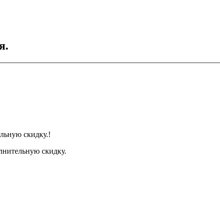
я.
льную скидку.!
лнительную скидку.