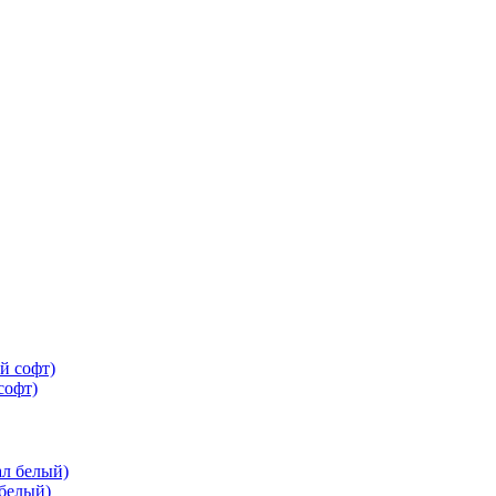
софт)
 белый)