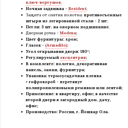
ключ-вертушок
;
Ночная задвижка -
Rezident
;
Защита от снятия полотна:
противосъемные
штыри из легированной стали - 2 шт
;
Петли: 3 шт. на опорном подшипнике
;
Дверная ручка -
Modena
;
Цвет фурнитуры: хром
;
Глазок -
(Armadilo)
;
Угол открывания двери: 180
°
;
Регулируемый
эксцентрик
;
В комплекте: полотно, декоративная
панель, замки, фурнитура
;
Упаковка: термоусадочная пленка
+ гофрокороб
-
перетянут
полипропиленовыми ремнями или лентой;
Применение
:
в квартиру, офис; в качестве
второй двери в загородный дом. дачу,
офис
;
Производство: Россия, г
.
Йошкар Ола.