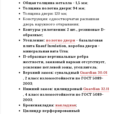
Общая толщина металла - 1,5 мм
;
Толщина полотна двери: 94 мм
;
Толщина двери: 120 мм;
Конструкция
:
одностворчатая распашная
дверь наружного открывания;
Контуры уплотнения:
2
шт., резиновые D-
образные;
Утепление:
полотно двери
-
базальтовая
плита Knauf Insulation, коробка двери -
минеральная вата Ursa
;
П-образные вертикальные ребра
жесткости, замковый карман отсутствует,
усиление петлевой зоны, утеплитель
;
Верхний замок: сувальдный
Guardian 30.01
,
2 класс взломостойкости по ГОСТ 5089-
2003
;
Нижний замок: цилиндровый
Guardian 32.11
,
4 класс взломостойкости по ГОСТ 5089-
2003
;
Броненакладка:
накладная
;
Цилиндр перфорированный