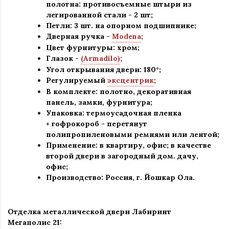
полотна:
противосъемные штыри из
легированной стали - 2 шт
;
Петли: 3 шт. на опорном подшипнике
;
Дверная ручка -
Modena
;
Цвет фурнитуры: хром
;
Глазок -
(Armadilo)
;
Угол открывания двери: 180
°
;
Регулируемый
эксцентрик
;
В комплекте: полотно, декоративная
панель, замки, фурнитура
;
Упаковка: термоусадочная пленка
+ гофрокороб
-
перетянут
полипропиленовыми ремнями или лентой;
Применение
:
в квартиру, офис; в качестве
второй двери в загородный дом. дачу,
офис
;
Производство: Россия, г
.
Йошкар Ола.
Отделка металлической двери Лабиринт
Мегаполис
21: