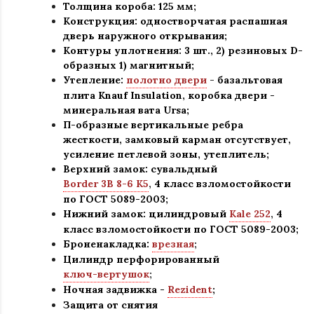
Толщина короба: 125 мм;
Конструкция
:
одностворчатая распашная
дверь наружного открывания;
Контуры уплотнения:
3 шт., 2) резиновых D-
образных 1) магнитный;
Утепление:
полотно двери
-
базальтовая
плита Knauf Insulation, коробка двери -
минеральная вата Ursa
;
П-образные вертикальные ребра
жесткости, замковый карман отсутствует,
усиление петлевой зоны, утеплитель
;
Верхний замок: сувальдный
Border 3В 8-6 К5
,
4 класс взломостойкости
по ГОСТ 5089-2003
;
Нижний замок: цилиндровый
Kale 252
,
4
класс взломостойкости по ГОСТ 5089-2003
;
Броненакладка:
врезная
;
Цилиндр перфорированный
ключ-вертушок
;
Ночная задвижка -
Rezident
;
Защита от снятия