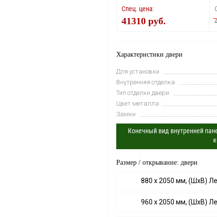
Спец. цена:
41310 руб.
Характеристики двери
Для установки
Внутренняя отделка
Тип отделки двери
Цвет металла
Замки
Конечный вид внутренней пане
к
Размер / открывание: двери
880 х 2050 мм, (ШхВ) Л
960 х 2050 мм, (ШхВ) Л