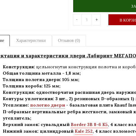
ЗА
-
+
В КОРЗ
ие
Характеристики
Отзывов (0)
ктация и характеристики двери Лабиринт МЕГАПО
Конструкция:
цельногнутая конструкция полотна и короб
Общая толщина металла - 1,8 мм;
Толщина полотна двери: 105 мм
;
Толщина короба: 125 мм;
Конструкция
:
одностворчатая распашная дверь наружно
Контуры уплотнения:
3 шт., 2) резиновых D-образных 1
Утепление:
полотно двери
-
базальтовая плита Knauf Ins
П-образные вертикальные ребра жесткости, замковый к
утеплитель
;
Верхний замок: сувальдный
Border 3В 8-6 К5
,
4 класс вз
Нижний замок: цилиндровый
Kale 252
,
4 класс взломост