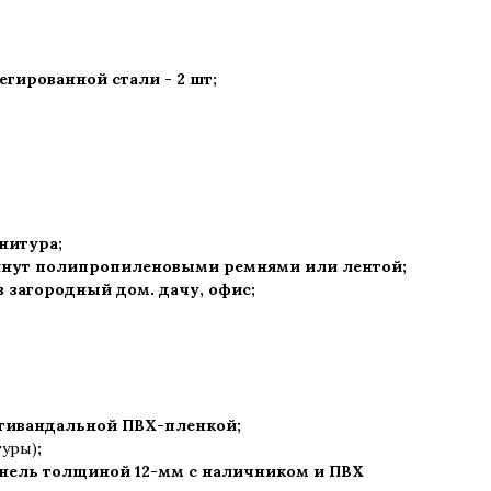
гированной стали - 2 шт
;
рнитура
;
нут полипропиленовыми ремнями или лентой;
 в загородный дом. дачу, офис
;
нтивандальной ПВХ-пленкой;
туры)
;
нель толщиной 12-мм с наличником и ПВХ