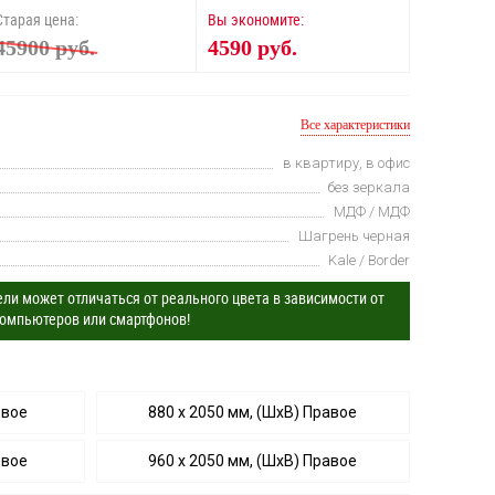
Старая цена:
Вы экономите:
45900 руб.
4590 руб.
Все характеристики
в квартиру, в офис
без зеркала
МДФ / МДФ
Шагрень черная
Kale / Border
ли может отличаться от реального цвета в зависимости от
омпьютеров или смартфонов!
евое
880 х 2050 мм, (ШхВ) Правое
евое
960 х 2050 мм, (ШхВ) Правое