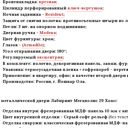
Броненакладка:
врезная
;
Цилиндр перфорированный
ключ-вертушок
;
Ночная задвижка -
Rezident
;
Защита от снятия полотна:
противосъемные штыри из ле
Петли: 3 шт. на опорном подшипнике
;
Дверная ручка -
Modena
;
Цвет фурнитуры: хром
;
Глазок -
(Armadilo)
;
Угол открывания двери: 180
°
;
Регулируемый
эксцентрик
;
В комплекте: полотно, декоративная панель, замки, фу
Упаковка: термоусадочная пленка + гофрокороб
-
перетя
Применение
:
в квартиру, офис; в качестве второй двери
Производство: Россия, г
.
Йошкар Ола.
 металлической двери Лабиринт Мегаполис
29 Хомс:
Отделка внутри: фрезерованная МДФ-панель 10 мм с а
Цвет внутренней отделки -
Серый софт рельеф
(без текс
Отделка снаружи: классическая фрезерованная МДФ-па