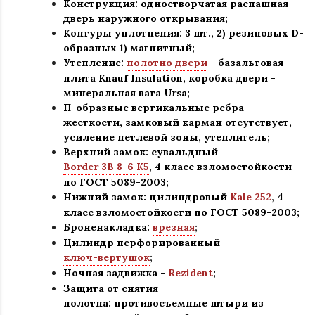
Конструкция
:
одностворчатая распашная
дверь наружного открывания;
Контуры уплотнения:
3 шт., 2) резиновых D-
образных 1) магнитный;
Утепление:
полотно двери
-
базальтовая
плита Knauf Insulation, коробка двери -
минеральная вата Ursa
;
П-образные вертикальные ребра
жесткости, замковый карман отсутствует,
усиление петлевой зоны, утеплитель
;
Верхний замок: сувальдный
Border 3В 8-6 К5
,
4 класс взломостойкости
по ГОСТ 5089-2003
;
Нижний замок: цилиндровый
Kale 252
,
4
класс взломостойкости по ГОСТ 5089-2003
;
Броненакладка:
врезная
;
Цилиндр перфорированный
ключ-вертушок
;
Ночная задвижка -
Rezident
;
Защита от снятия
полотна:
противосъемные штыри из