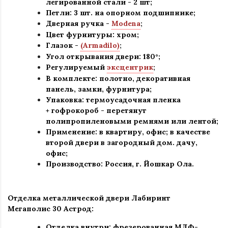
легированной стали - 2 шт
;
Петли: 3 шт. на опорном подшипнике
;
Дверная ручка -
Modena
;
Цвет фурнитуры: хром
;
Глазок -
(Armadilo)
;
Угол открывания двери: 180
°
;
Регулируемый
эксцентрик
;
В комплекте: полотно, декоративная
панель, замки, фурнитура
;
Упаковка: термоусадочная пленка
+ гофрокороб
-
перетянут
полипропиленовыми ремнями или лентой;
Применение
:
в квартиру, офис; в качестве
второй двери в загородный дом. дачу,
офис
;
Производство: Россия, г
.
Йошкар Ола.
Отделка металлической двери Лабиринт
Мегаполис
30 Астрод:
Отделка внутри: фрезерованная МДФ-