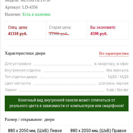
Модель: MEGAPOLIS-30
Артикул: LD-4356
Наличие:
Есть в наличии
Спец. цена:
Старая цена:
Вы экономите:
41310 руб.
45900 руб.
4590 руб.
Характеристики двери
Все характеристики
Для установки
в квартиру, в офис
Внутренняя отделка
без зеркала
Тип отделки двери
МДФ / МДФ
Цвет металла
Шагрень черная
Замки
Kale / Border
Конечный вид внутренней панели может отличаться от
реального цвета в зависимости от компьютеров или смартфонов!
Размер / открывание: двери
880 х 2050 мм, (ШхВ) Левое
880 х 2050 мм, (ШхВ) Правое