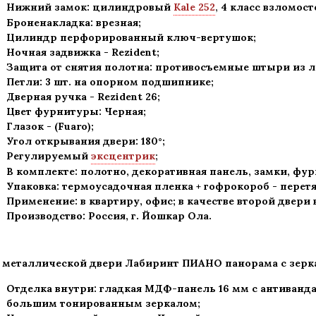
Нижний замок: цилиндровый
Kale 252
,
4 класс взломост
Броненакладка: врезная;
Цилиндр перфорированный ключ-вертушок
;
Ночная задвижка -
Rezident
;
Защита от снятия полотна:
противосъемные штыри из ле
Петли: 3 шт. на опорном подшипнике
;
Дверная ручка -
Rezident 26;
Цвет фурнитуры: Черная
;
Глазок - (Fuaro)
;
Угол открывания двери: 180
°
;
Регулируемый
эксцентрик
;
В комплекте: полотно, декоративная панель, замки, фу
Упаковка: термоусадочная пленка + гофрокороб
-
перетя
Применение
:
в квартиру, офис; в качестве второй двери
Производство: Россия, г
.
Йошкар Ола.
 металлической двери Лабиринт
ПИАНО панорама с зерк
Отделка внутри: гладкая МДФ-панель 16 мм с антиван
большим тонированным зеркалом;