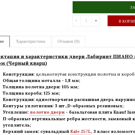
ЗА
-
+
В КОРЗ
ие
Характеристики
Отзывов (0)
ктация и характеристики двери Лабиринт ПИАНО 
ом (Черный кварц)
Конструкция:
цельногнутая конструкция полотна и короб
Общая толщина металла - 1,8 мм;
Толщина полотна двери: 105 мм;
Толщина короба: 125 мм;
Конструкция
:
одностворчатая распашная дверь наружно
Контуры уплотнения:
3 шт.,D-образных резиновых;
Утепление:
полотно двери
- базальтовая плита Knauf Ins
П-образные вертикальные ребра жесткости, замковый к
утеплитель
;
Верхний замок: сувальдный
Kale 257L
,
3 класс взломост