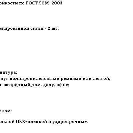
ойкости по ГОСТ 5089-2003
;
гированной стали - 2 шт
;
рнитура
;
нут полипропиленовыми ремнями или лентой;
 в загородный дом. дачу, офис
;
алом:
дальной ПВХ-пленкой и ударопрочным