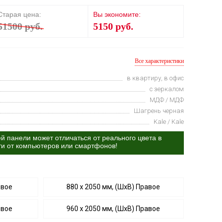
Старая цена:
Вы экономите:
51500 руб.
5150 руб.
Все характеристики
в квартиру, в офис
с зеркалом
МДФ / МДФ
Шагрень черная
Kale / Kale
й панели может отличаться от реального цвета в
ти от компьютеров или смартфонов!
евое
880 х 2050 мм, (ШхВ) Правое
евое
960 х 2050 мм, (ШхВ) Правое