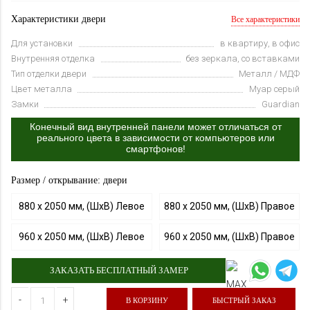
Характеристики двери
Все характеристики
Для установки
в квартиру, в офис
Внутренняя отделка
без зеркала, со вставками
Тип отделки двери
Металл / МДФ
Цвет металла
Муар серый
Замки
Guardian
Конечный вид внутренней панели может отличаться от
реального цвета в зависимости от компьютеров или
смартфонов!
Размер / открывание: двери
880 х 2050 мм, (ШхВ) Левое
880 х 2050 мм, (ШхВ) Правое
960 х 2050 мм, (ШхВ) Левое
960 х 2050 мм, (ШхВ) Правое
ЗАКАЗАТЬ БЕСПЛАТНЫЙ ЗАМЕР
-
+
В КОРЗИНУ
БЫСТРЫЙ ЗАКАЗ