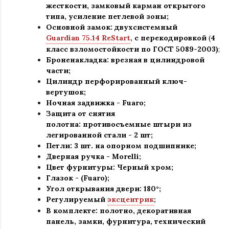
жесткости, замковый карман открытого
типа, усиление петлевой зоны
;
Основной замок: двухсистемный
Guardian 75.14 ReStart
,
с перекодировкой
(
4
класс взломостойкости по ГОСТ 5089-2003)
;
Броненакладка: врезная в цилиндровой
части;
Цилиндр перфорированный ключ-
вертушок
;
Ночная задвижка -
Fuaro
;
Защита от снятия
полотна:
противосъемные штыри из
легированной стали - 2 шт
;
Петли: 3 шт. на опорном подшипнике
;
Дверная ручка - Morelli
;
Цвет фурнитуры: Черный хром
;
Глазок - (Fuaro)
;
Угол открывания двери: 180
°
;
Регулируемый
эксцентрик
;
В комплекте: полотно, декоративная
панель, замки, фурнитура, технический