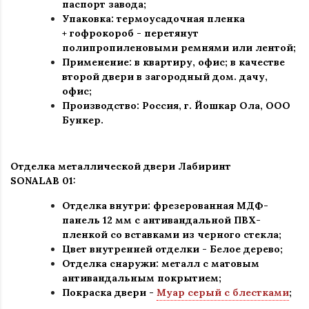
паспорт завода
;
Упаковка: термоусадочная пленка
+ гофрокороб
-
перетянут
полипропиленовыми ремнями или лентой;
Применение
:
в квартиру, офис; в качестве
второй двери в загородный дом. дачу,
офис
;
Производство: Россия, г
.
Йошкар Ола, ООО
Бункер.
Отделка металлической двери Лабиринт
SONALAB 01:
Отделка внутри: фрезерованная МДФ-
панель 12 мм с антивандальной ПВХ-
пленкой со вставками из черного стекла;
Цвет внутренней отделки - Белое дерево;
Отделка снаружи: металл с матовым
антивандальным покрытием;
Покраска двери -
Муар серый с блестками
;