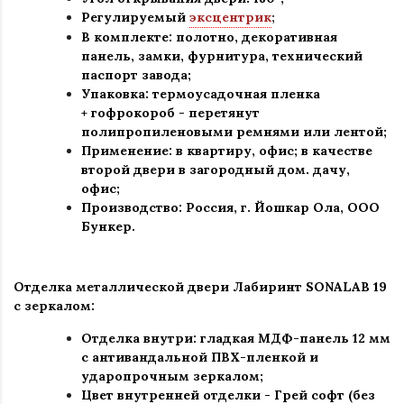
Регулируемый
эксцентрик
;
В комплекте: полотно, декоративная
панель, замки, фурнитура, технический
паспорт завода
;
Упаковка: термоусадочная пленка
+ гофрокороб
-
перетянут
полипропиленовыми ремнями или лентой;
Применение
:
в квартиру, офис; в качестве
второй двери в загородный дом. дачу,
офис
;
Производство: Россия, г
.
Йошкар Ола, ООО
Бункер.
Отделка металлической двери Лабиринт
SONALAB 19
с зеркалом:
Отделка внутри: гладкая МДФ-панель 12 мм
с антивандальной ПВХ-пленкой и
ударопрочным зеркалом;
Цвет внутренней отделки - Грей софт (без