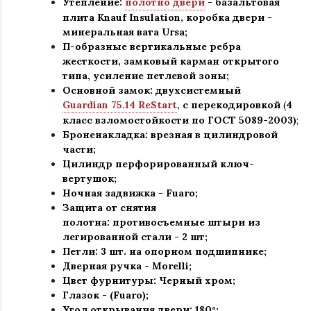
Утепление:
полотно двери
- базальтовая
плита Knauf Insulation, коробка двери -
минеральная вата Ursa
;
П-образные вертикальные ребра
жесткости, замковый карман открытого
типа, усиление петлевой зоны
;
Основной замок: двухсистемный
Guardian 75.14 ReStart
,
с перекодировкой
(
4
класс взломостойкости по ГОСТ 5089-2003)
;
Броненакладка: врезная в цилиндровой
части;
Цилиндр перфорированный ключ-
вертушок
;
Ночная задвижка -
Fuaro
;
Защита от снятия
полотна:
противосъемные штыри из
легированной стали - 2 шт
;
Петли: 3 шт. на опорном подшипнике
;
Дверная ручка - Morelli
;
Цвет фурнитуры: Черный хром
;
Глазок - (Fuaro)
;
Угол открывания двери: 180
°
;