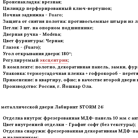
Броненакладка: врезная;
Цилиндр перфорированный ключ-вертушок
;
Ночная задвижка -
Fuaro
;
Защита от снятия полотна:
противосъемные штыри из ле
Петли: 3 шт. на опорном подшипнике
;
Дверная ручка - Modena
;
Цвет фурнитуры: Черная
;
Глазок - (Fuaro)
;
Угол открывания двери: 180
°
;
Регулируемый
эксцентрик
;
В комплекте: полотно, декоративная панель, замки, фу
Упаковка: термоусадочная пленка + гофрокороб
-
перетя
Применение
:
в квартиру, офис; в качестве второй двери
Производство: Россия, г
.
Йошкар Ола.
 металлической двери Лабиринт
STORM 24:
Отделка внутри: фрезерованная МДФ-панель 10 мм с а
Цвет внутренней отделки -
Графит софт
(без текстуры);
Отделка снаружи: фрезерованная декоративная МДФ-па
и наличником;