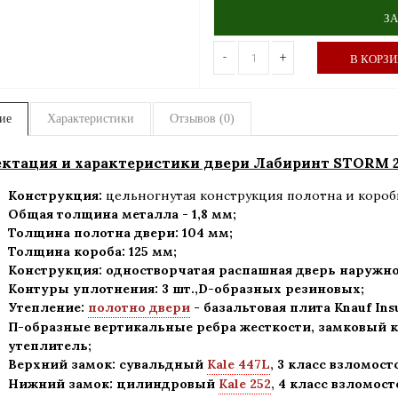
ЗА
-
+
В КОРЗ
ие
Характеристики
Отзывов (0)
ктация и характеристики двери Лабиринт STORM 2
Конструкция:
цельногнутая конструкция полотна и короб
Общая толщина металла - 1,8 мм;
Толщина полотна двери: 104 мм;
Толщина короба: 125 мм;
Конструкция
:
одностворчатая распашная дверь наружно
Контуры уплотнения:
3 шт.,D-образных резиновых;
Утепление:
полотно двери
- базальтовая плита Knauf Ins
П-образные вертикальные ребра жесткости, замковый к
утеплитель
;
Верхний замок: сувальдный
Kale 447L
,
3 класс взломост
Нижний замок: цилиндровый
Kale 252
,
4 класс взломост