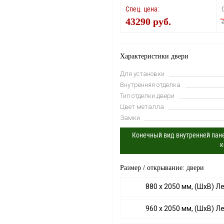
Спец. цена:
43290 руб.
Характеристики двери
Для установки
Внутренняя отделка
Тип отделки двери
Цвет металла
Замки
Конечный вид внутренней пане
к
Размер / открывание: двери
880 х 2050 мм, (ШхВ) Л
960 х 2050 мм, (ШхВ) Л