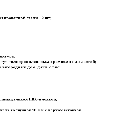
гированной стали - 2 шт
;
рнитура
;
нут полипропиленовыми ремнями или лентой;
 в загородный дом. дачу, офис
;
нтивандальной ПВХ-пленкой;
нель толщиной 10 мм с черной вставкой