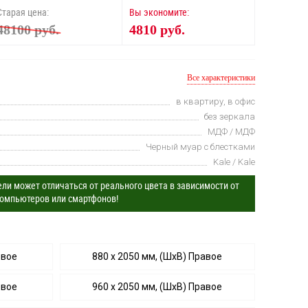
Старая цена:
Вы экономите:
48100 руб.
4810 руб.
Все характеристики
в квартиру, в офис
без зеркала
МДФ / МДФ
Черный муар с блестками
Kale / Kale
ли может отличаться от реального цвета в зависимости от
омпьютеров или смартфонов!
евое
880 х 2050 мм, (ШхВ) Правое
евое
960 х 2050 мм, (ШхВ) Правое