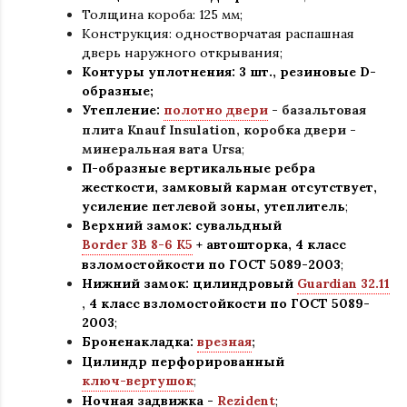
Толщина короба: 125 мм;
Конструкция
:
одностворчатая распашная
дверь наружного открывания;
Контуры уплотнения:
3 шт., резиновые D-
образные;
Утепление:
полотно двери
- базальтовая
плита Knauf Insulation, коробка двери -
минеральная вата Ursa
;
П-образные вертикальные ребра
жесткости, замковый карман отсутствует,
усиление петлевой зоны, утеплитель
;
Верхний замок: сувальдный
Border 3B 8-6 K5
+ автошторка,
4 класс
взломостойкости по ГОСТ 5089-2003
;
Нижний замок: цилиндровый
Guardian 32.11
,
4 класс взломостойкости по ГОСТ 5089-
2003
;
Броненакладка:
врезная
;
Цилиндр перфорированный
ключ-вертушок
;
Ночная задвижка -
Rezident
;