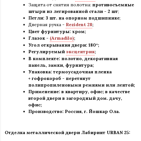
Защита от снятия полотна:
противосъемные
штыри из легированной стали - 2 шт
;
Петли: 3 шт. на опорном подшипнике
;
Дверная ручка -
Rezident 28
;
Цвет фурнитуры: хром
;
Глазок -
(Armadilo)
;
Угол открывания двери: 180
°
;
Регулируемый
эксцентрик
;
В комплекте: полотно, декоративная
панель, замки, фурнитура
;
Упаковка: термоусадочная пленка
+ гофрокороб
-
перетянут
полипропиленовыми ремнями или лентой;
Применение
:
в квартиру, офис; в качестве
второй двери в загородный дом. дачу,
офис
;
Производство: Россия, г
.
Йошкар Ола.
Отделка металлической двери Лабиринт
URBAN 25: