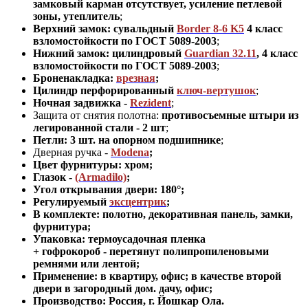
замковый карман отсутствует, усиление петлевой
зоны, утеплитель
;
Верхний замок: сувальдный
Border 8-6 K5
4 класс
взломостойкости по ГОСТ 5089-2003
;
Нижний замок: цилиндровый
Guardian 32.11
,
4 класс
взломостойкости по ГОСТ 5089-2003
;
Броненакладка:
врезная
;
Цилиндр перфорированный
ключ-вертушок
;
Ночная задвижка -
Rezident
;
Защита от снятия полотна:
противосъемные штыри из
легированной стали - 2 шт
;
Петли: 3 шт. на опорном подшипнике
;
Дверная ручка -
Modena
;
Цвет фурнитуры: хром
;
Глазок -
(Armadilo)
;
Угол открывания двери: 180
°
;
Регулируемый
эксцентрик
;
В комплекте: полотно, декоративная панель, замки,
фурнитура
;
Упаковка: термоусадочная пленка
+ гофрокороб
-
перетянут полипропиленовыми
ремнями или лентой;
Применение
:
в квартиру, офис; в качестве второй
двери в загородный дом. дачу, офис
;
Производство: Россия, г
.
Йошкар Ола.