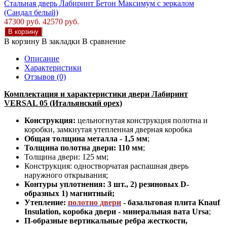
Стальная дверь Лабиринт Бетон Максимум с зеркалом
(Сандал белый)
47300 руб.
42570 руб.
В корзину
В корзину
В закладки
В сравнение
Описание
Характеристики
Отзывов (0)
Комплектация и характеристики двери Лабиринт
VERSAL 05 (Итальянский орех)
Конструкция:
цельногнутая конструкция полотна и
коробки
,
замкнутая утепленная дверная коробка
Общая толщина металла - 1,5 мм
;
Толщина полотна двери: 110 мм
;
Толщина двери: 125 мм;
Конструкция
:
одностворчатая распашная дверь
наружного открывания;
Контуры уплотнения:
3 шт., 2) резиновых D-
образных 1) магнитный;
Утепление:
полотно двери
- базальтовая плита Knauf
Insulation, коробка двери - минеральная вата Ursa
;
П-образные вертикальные ребра жесткости,