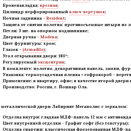
Броненакладка:
врезная
;
Цилиндр перфорированный
ключ-вертушок
;
Ночная задвижка -
Rezident
;
Защита от снятия полотна:
противосъемные штыри из ле
Петли: 3 шт. на опорном подшипнике
;
Дверная ручка -
Modena
;
Цвет фурнитуры: хром
;
Глазок -
(Armadilo)
;
Угол открывания двери: 180
°
;
Регулируемый
эксцентрик
;
В комплекте: полотно, декоративная панель, замки, фу
Упаковка: термоусадочная пленка + гофрокороб
-
перетя
Применение
:
в квартиру, офис; в качестве второй двери
Производство: Россия, г
.
Йошкар Ола.
 металлической двери Лабиринт Мегаполис
с зеркалом:
Отделка внутри: гладкая МДФ-панель 12 мм с антиванд
Цвет внутренней отделки -
Графит софт
(без текстуры);
Отделка снаружи: классическая фрезерованная МДФ-па