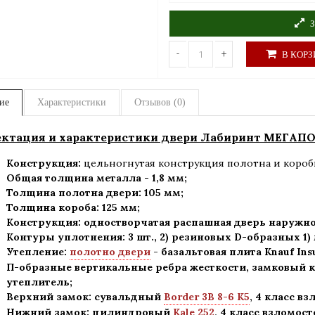
З
-
+
В КОРЗ
ие
Характеристики
Отзывов (0)
ктация и характеристики двери Лабиринт МЕГАПОЛ
Конструкция:
цельногнутая конструкция полотна и короб
Общая толщина металла - 1,8 мм;
Толщина полотна двери: 105 мм
;
Толщина короба: 125 мм;
Конструкция
:
одностворчатая распашная дверь наружно
Контуры уплотнения:
3 шт., 2) резиновых D-образных 1
Утепление:
полотно двери
-
базальтовая плита Knauf Ins
П-образные вертикальные ребра жесткости, замковый к
утеплитель
;
Верхний замок: сувальдный
Border 3В 8-6 К5
,
4 класс вз
Нижний замок: цилиндровый
Kale 252
,
4 класс взломост