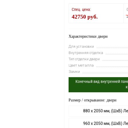
Спец. цена:
42750 руб.
Характеристики двери
Для установки
Внутренняя отделка
Тип отделки двери
Цвет металла
Замки
Конечный вид внутренней пане
к
Размер / открывание: двери
880 х 2050 мм, (ШхВ) Л
960 х 2050 мм, (ШхВ) Л