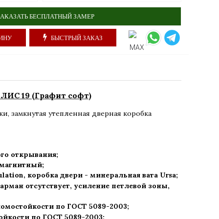
АКАЗАТЬ БЕСПЛАТНЫЙ ЗАМЕР
ИНУ
БЫСТРЫЙ ЗАКАЗ
ИС 19 (Графит софт)
ки
,
замкнутая утепленная дверная коробка
го открывания;
) магнитный;
ulation, коробка двери - минеральная вата Ursa
;
арман отсутствует, усиление петлевой зоны,
ломостойкости по ГОСТ 5089-2003
;
ойкости по ГОСТ 5089-2003
;