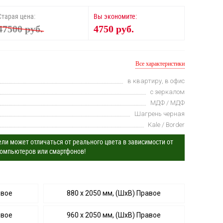
Старая цена:
Вы экономите:
47500 руб.
4750 руб.
Все характеристики
в квартиру, в офис
с зеркалом
МДФ / МДФ
Шагрень черная
Kale / Border
ли может отличаться от реального цвета в зависимости от
омпьютеров или смартфонов!
евое
880 х 2050 мм, (ШхВ) Правое
евое
960 х 2050 мм, (ШхВ) Правое