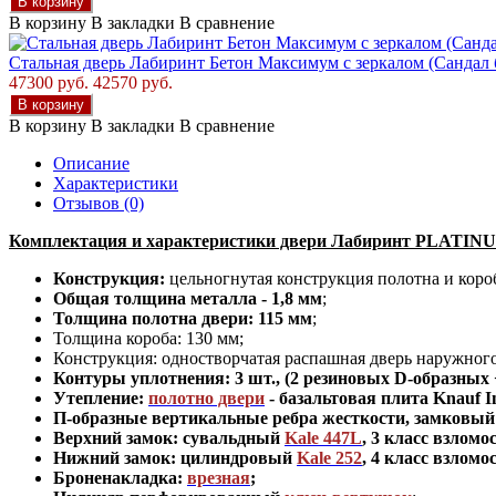
В корзину
В корзину
В закладки
В сравнение
Стальная дверь Лабиринт Бетон Максимум с зеркалом (Сандал
47300 руб.
42570 руб.
В корзину
В корзину
В закладки
В сравнение
Описание
Характеристики
Отзывов (0)
Комплектация и характеристики двери Лабиринт PLATINUM
Конструкция:
цельногнутая конструкция полотна и коро
Общая толщина металла - 1,8 мм
;
Толщина полотна двери: 115 мм
;
Толщина короба: 130 мм;
Конструкция
:
одностворчатая распашная дверь наружног
Контуры уплотнения:
3 шт., (2 резиновых D-образных
Утепление:
полотно двери
- базальтовая плита Knauf I
П-образные вертикальные ребра жесткости, замковый 
Верхний замок: сувальдный
Kale 447L
,
3 класс взломо
Нижний замок: цилиндровый
Kale 252
,
4 класс взломо
Броненакладка:
врезная
;