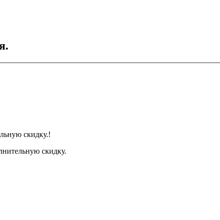
я.
льную скидку.!
лнительную скидку.