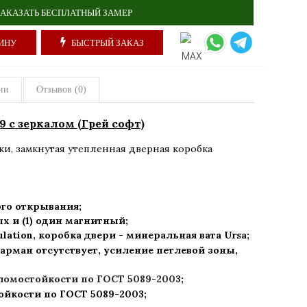
АКАЗАТЬ БЕСПЛАТНЫЙ ЗАМЕР
ИНУ
БЫСТРЫЙ ЗАКАЗ
ии
Отзывов (0)
 с зеркалом (Грей софт)
ки
,
замкнутая утепленная дверная коробка
го открывания;
ых и (1) один магнитный;
ulation, коробка двери - минеральная вата Ursa
;
арман отсутствует, усиление петлевой зоны,
зломостойкости по ГОСТ 5089-2003
;
ойкости по ГОСТ 5089-2003
;