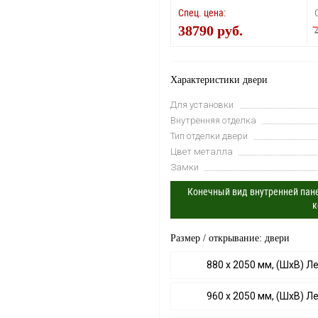
Спец. цена:
38790 руб.
Характеристики двери
Для установки
Внутренняя отделка
Тип отделки двери
Цвет металла
Замки
Конечный вид внутренней пане
к
Размер / открывание: двери
880 х 2050 мм, (ШхВ) Л
960 х 2050 мм, (ШхВ) Л