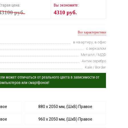
Старая цена:
Вы экономите:
43100 руб.
4310 руб.
Все характеристики
в квартиру, в офис
с зеркалом
Металл / МДФ
Антик серебро
Kale / Border
ли может отличаться от реального цвета в зависимости от
омпьютеров или смартфонов!
евое
880 х 2050 мм, (ШхВ) Правое
евое
960 х 2050 мм, (ШхВ) Правое