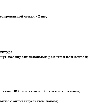
гированной стали - 2 шт
;
рнитура
;
нут полипропиленовыми ремнями или лентой;
альной ПВХ-пленкой и с боковым зеркалом;
рытие с антивандальным лаком
;