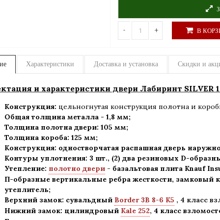
З
-
+
В КОРЗ
ие
Характеристики
Доставка и установка
Скидки и акц
тация и характеристики двери Лабиринт SILVER 19
Конструкция:
цельногнутая конструкция полотна и короб
Общая толщина металла - 1,8 мм;
Толщина полотна двери: 105 мм
;
Толщина короба: 125 мм;
Конструкция
:
одностворчатая распашная дверь наружно
Контуры уплотнения:
3 шт., (2) два резиновых D-образн
Утепление:
полотно двери
-
базальтовая плита Knauf Ins
П-образные вертикальные ребра жесткости, замковый к
утеплитель
;
Верхний замок: сувальдный
Border 3B 8-6 K5
,
4 класс в
Нижний замок: цилиндровый
Kale 252
,
4 класс взломост