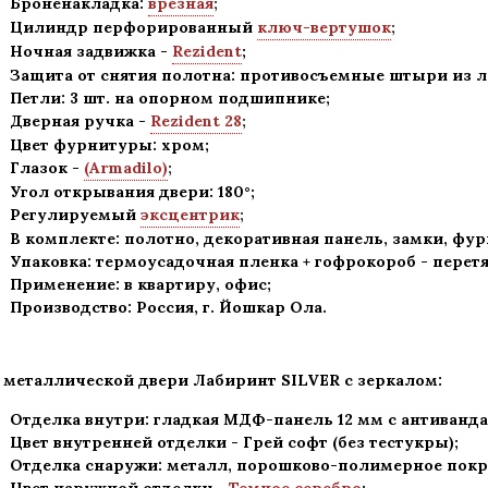
Броненакладка:
врезная
;
Цилиндр перфорированный
ключ-вертушок
;
Ночная задвижка -
Rezident
;
Защита от снятия полотна:
противосъемные штыри из ле
Петли: 3 шт. на опорном подшипнике
;
Дверная ручка -
Rezident 28
;
Цвет фурнитуры: хром
;
Глазок -
(Armadilo)
;
Угол открывания двери: 180
°
;
Регулируемый
эксцентрик
;
В комплекте: полотно, декоративная панель, замки, фу
Упаковка: термоусадочная пленка + гофрокороб
-
перетя
Применение
:
в квартиру, офис
;
Производство: Россия, г
.
Йошкар Ола.
 металлической двери Лабиринт
SILVER с зеркалом:
Отделка внутри: гладкая МДФ-панель 12 мм с антиванд
Цвет внутренней отделки -
Грей софт
(без тестукры);
Отделка снаружи: металл, порошково-полимерное пок