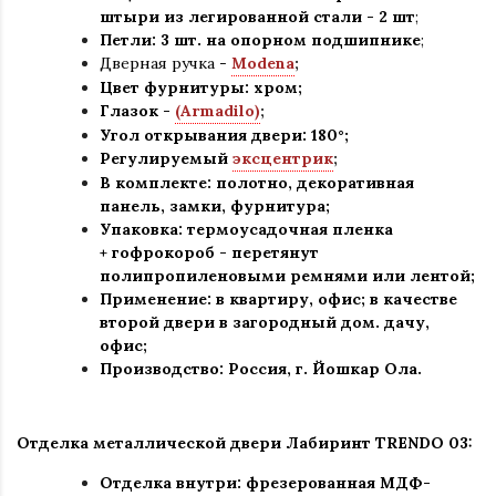
штыри из легированной стали - 2 шт
;
Петли: 3 шт. на опорном подшипнике
;
Дверная ручка -
Modena
;
Цвет фурнитуры: хром
;
Глазок -
(Armadilo)
;
Угол открывания двери: 180
°
;
Регулируемый
эксцентрик
;
В комплекте: полотно, декоративная
панель, замки, фурнитура
;
Упаковка: термоусадочная пленка
+ гофрокороб
-
перетянут
полипропиленовыми ремнями или лентой;
Применение
:
в квартиру, офис; в качестве
второй двери в загородный дом. дачу,
офис
;
Производство: Россия, г
.
Йошкар Ола.
Отделка металлической двери Лабиринт TRENDO 03:
Отделка внутри: фрезерованная МДФ-