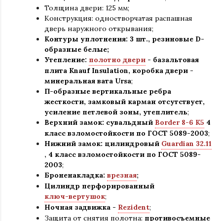
Толщина двери: 125 мм;
Конструкция
:
одностворчатая распашная
дверь наружного открывания;
Контуры уплотнения:
3 шт., резиновые D-
образные белые;
Утепление:
полотно двери
- базальтовая
плита Knauf Insulation, коробка двери -
минеральная вата Ursa
;
П-образные вертикальные ребра
жесткости, замковый карман отсутствует,
усиление петлевой зоны, утеплитель
;
Верхний замок: сувальдный
Border 8-6 K5
4
класс взломостойкости по ГОСТ 5089-2003
;
Нижний замок: цилиндровый
Guardian 32.11
,
4 класс взломостойкости по ГОСТ 5089-
2003
;
Броненакладка:
врезная
;
Цилиндр перфорированный
ключ-вертушок
;
Ночная задвижка -
Rezident
;
Защита от снятия полотна:
противосъемные