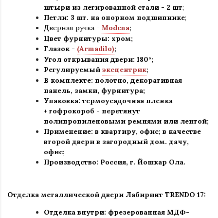
штыри из легированной стали - 2 шт
;
Петли: 3 шт. на опорном подшипнике
;
Дверная ручка -
Modena
;
Цвет фурнитуры: хром
;
Глазок -
(Armadilo)
;
Угол открывания двери: 180
°
;
Регулируемый
эксцентрик
;
В комплекте: полотно, декоративная
панель, замки, фурнитура
;
Упаковка: термоусадочная пленка
+ гофрокороб
-
перетянут
полипропиленовыми ремнями или лентой;
Применение
:
в квартиру, офис; в качестве
второй двери в загородный дом. дачу,
офис
;
Производство: Россия, г
.
Йошкар Ола.
Отделка металлической двери Лабиринт TRENDO 17:
Отделка внутри: фрезерованная МДФ-