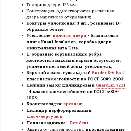
Толщина двери: 125 мм;
Конструкция
:
одностворчатая распашная
дверь наружного открывания;
Контуры уплотнения:
3 шт., резиновые D-
образные белые;
Утепление:
полотно двери
- базальтовая
плита Knauf Insulation, коробка двери -
минеральная вата Ursa
;
П-образные вертикальные ребра
жесткости, замковый карман отсутствует,
усиление петлевой зоны, утеплитель
;
Верхний замок: сувальдный
Border 8-6 K5
4
класс взломостойкости по ГОСТ 5089-2003
;
Нижний замок: цилиндровый
Guardian 32.11
,
4 класс взломостойкости по ГОСТ 5089-
2003
;
Броненакладка:
врезная
;
Цилиндр перфорированный
ключ-вертушок
;
Ночная задвижка -
Rezident
;
Защита от снятия полотна:
противосъемные