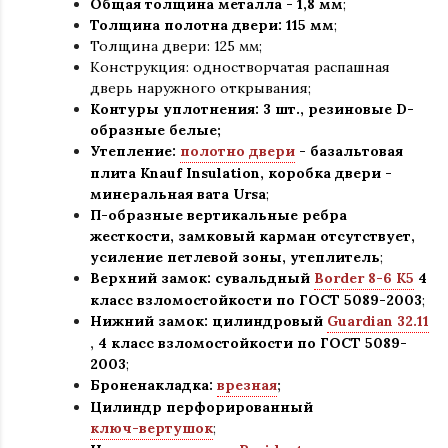
Общая толщина металла - 1,8 мм
;
Толщина полотна двери: 115 мм
;
Толщина двери: 125 мм;
Конструкция
:
одностворчатая распашная
дверь наружного открывания;
Контуры уплотнения:
3 шт., резиновые D-
образные белые;
Утепление:
полотно двери
- базальтовая
плита Knauf Insulation, коробка двери -
минеральная вата Ursa
;
П-образные вертикальные ребра
жесткости, замковый карман отсутствует,
усиление петлевой зоны, утеплитель
;
Верхний замок: сувальдный
Border 8-6 K5
4
класс взломостойкости по ГОСТ 5089-2003
;
Нижний замок: цилиндровый
Guardian 32.11
,
4 класс взломостойкости по ГОСТ 5089-
2003
;
Броненакладка:
врезная
;
Цилиндр перфорированный
ключ-вертушок
;