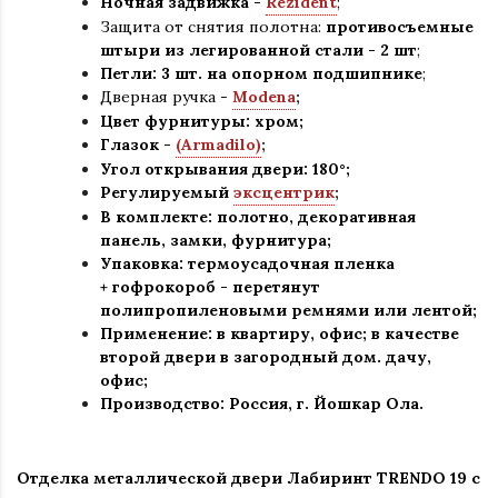
Ночная задвижка -
Rezident
;
Защита от снятия полотна:
противосъемные
штыри из легированной стали - 2 шт
;
Петли: 3 шт. на опорном подшипнике
;
Дверная ручка -
Modena
;
Цвет фурнитуры: хром
;
Глазок -
(Armadilo)
;
Угол открывания двери: 180
°
;
Регулируемый
эксцентрик
;
В комплекте: полотно, декоративная
панель, замки, фурнитура
;
Упаковка: термоусадочная пленка
+ гофрокороб
-
перетянут
полипропиленовыми ремнями или лентой;
Применение
:
в квартиру, офис; в качестве
второй двери в загородный дом. дачу,
офис
;
Производство: Россия, г
.
Йошкар Ола.
Отделка металлической двери Лабиринт TRENDO 19 с