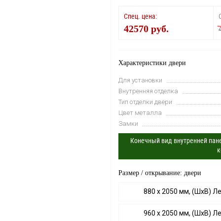
Спец. цена:
42570 руб.
Характеристики двери
Для установки
Внутренняя отделка
Тип отделки двери
Цвет металла
Замки
Конечный вид внутренней пане
к
Размер / открывание: двери
880 х 2050 мм, (ШхВ) Л
960 х 2050 мм, (ШхВ) Л