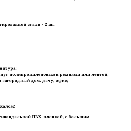
ированной стали - 2 шт
;
рнитура
;
нут полипропиленовыми ремнями или лентой;
 в загородный дом. дачу, офис
;
калом:
нтивандальной ПВХ-пленкой, с большим