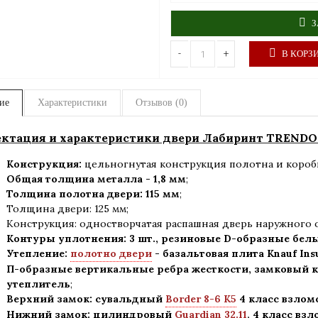
З
-
+
В КОРЗ
ие
Характеристики
Отзывов (0)
ктация и характеристики двери Лабиринт TRENDO 
Конструкция:
цельногнутая конструкция полотна и короб
Общая толщина металла - 1,8 мм
;
Толщина полотна двери: 115 мм
;
Толщина двери: 125 мм;
Конструкция
:
одностворчатая распашная дверь наружного 
Контуры уплотнения:
3 шт., резиновые D-образные бел
Утепление:
полотно двери
- базальтовая плита Knauf Ins
П-образные вертикальные ребра жесткости, замковый к
утеплитель
;
Верхний замок: сувальдный
Border 8-6 K5
4 класс взлом
Нижний замок: цилиндровый
Guardian 32.11
,
4 класс вз