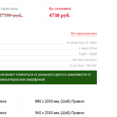
Старая цена:
Вы экономите:
47300 руб.
4730 руб.
Все характеристики
в квартиру, в офис
с зеркалом
МДФ / МДФ
Белая шагрень
Guardian / Border
ли может отличаться от реального цвета в зависимости от
омпьютеров или смартфонов!
евое
880 х 2050 мм, (ШхВ) Правое
евое
960 х 2050 мм, (ШхВ) Правое