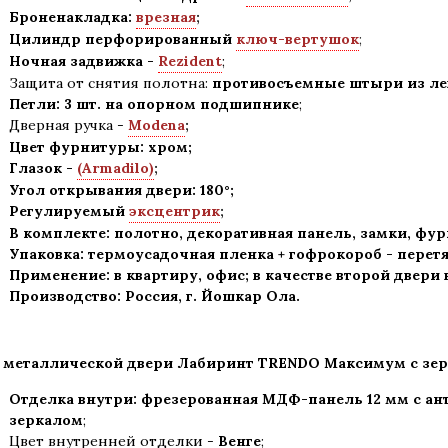
Броненакладка:
врезная
;
Цилиндр перфорированный
ключ-вертушок
;
Ночная задвижка -
Rezident
;
Защита от снятия полотна:
противосъемные штыри из лег
Петли: 3 шт. на опорном подшипнике
;
Дверная ручка -
Modena
;
Цвет фурнитуры: хром
;
Глазок -
(Armadilo)
;
Угол открывания двери: 180
°
;
Регулируемый
эксцентрик
;
В комплекте: полотно, декоративная панель, замки, фу
Упаковка: термоусадочная пленка + гофрокороб
-
перетя
Применение
:
в квартиру, офис; в качестве второй двери
Производство: Россия, г
.
Йошкар Ола.
 металлической двери Лабиринт TRENDO Максимум с зер
Отделка внутри: фрезерованная МДФ-панель 12 мм с а
зеркалом
;
Цвет внутренней отделки -
Венге
;