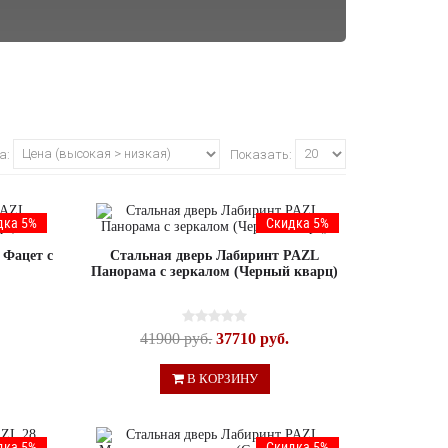
а:
Показать:
дка 5%
Скидка 5%
 Фацет с
Стальная дверь Лабиринт PAZL
Панорама с зеркалом (Черный кварц)
41900 руб.
37710 руб.
В КОРЗИНУ
дка 5%
Скидка 5%