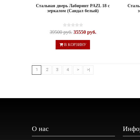
Стальная дверь Лабиринт PAZL 18 с
Сталь
зеркалом (Сандал белый)
39500 руб.
35550 руб.
В КОРЗИНУ
1
2
3
4
>
>|
О нас
Инфо