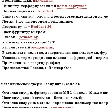
Броненакладка:
накладная
;
Цилиндр перфорированный
ключ-вертушок
;
Ночная задвижка -
Rezident
;
Защита от снятия полотна:
противосъемные штыри из лег
Петли: 3 шт. на опорном подшипнике
;
Дверная ручка -
Rezident 26
;
Цвет фурнитуры: хром
;
Глазок -
(Armadilo)
;
Угол открывания двери: 180
°
;
Регулируемый
эксцентрик
;
В комплекте: полотно, декоративная панель, замки, фу
Упаковка: термоусадочная пленка + гофрокороб
-
перетя
Применение
:
в квартиру, офис
;
Производство: Россия, г
.
Йошкар Ола.
 металлической двери Лабиринт Classic 24:
Отделка внутри: фрезерованная МДФ-панель 10 мм с а
Цвет внутренней отделки - Бетон светлый;
Отделка снаружи
:
металл, порошково-полимерное пок
Цвет наружной отделки -
Антик медь
;