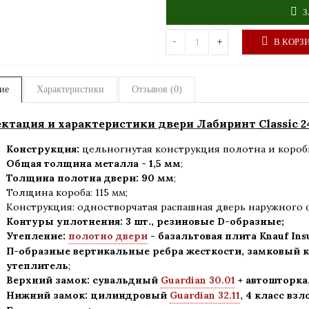
З
-
+
В КОРЗ
ие
Характеристики
Отзывов (0)
ктация и характеристики двери Лабиринт
Classic 
Конструкция:
цельногнутая конструкция полотна и короб
Общая толщина металла - 1,5 мм
;
Толщина полотна двери: 90 мм
;
Толщина короба: 115 мм;
Конструкция
:
одностворчатая распашная дверь наружного 
Контуры уплотнения:
3 шт., резиновые D-образные;
Утепление:
полотно двери
- базальтовая плита Knauf Ins
П-образные вертикальные ребра жесткости, замковый к
утеплитель
;
Верхний замок: сувальдный
Guardian 30.01
+ автошторка
Нижний замок: цилиндровый
Guardian 32.11
,
4 класс вз