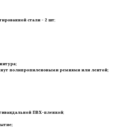
ированной стали - 2 шт
;
рнитура
;
нут полипропиленовыми ремнями или лентой;
нтивандальной ПВХ-пленкой
;
рытие
;