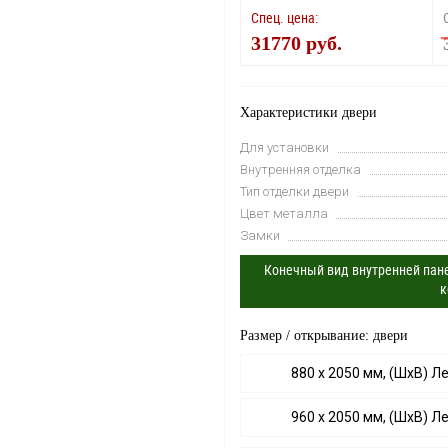
Спец. цена:
31770 руб.
Характеристики двери
Для установки
Внутренняя отделка
Тип отделки двери
Цвет металла
Замки
Конечный вид внутренней пане
к
Размер / открывание: двери
880 х 2050 мм, (ШхВ) Л
960 х 2050 мм, (ШхВ) Л