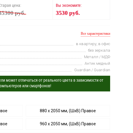
Старая цена:
Вы экономите:
35300 руб.
3530 руб.
Все характеристики
в квартиру, в офис
без зеркала
Металл / МДФ
Антик медный
Guardian / Guardian
ли может отличаться от реального цвета в зависимости от
омпьютеров или смартфонов!
евое
880 х 2050 мм, (ШхВ) Правое
евое
960 х 2050 мм, (ШхВ) Правое