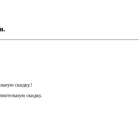
я.
льную скидку.!
лнительную скидку.