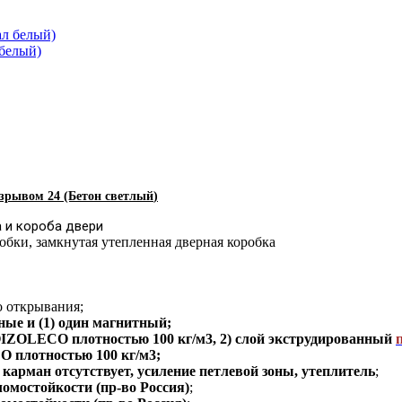
 белый)
азрывом
24 (Бетон светлый
)
 и короба двери
обки
,
замкнутая утепленная дверная коробка
о открывания;
зные и (1) один магнитный;
ZOLECO плотностью 100 кг/м3, 2) слой экструдированный
плотностью 100 кг/м3
;
карман отсутствует, усиление петлевой зоны, утеплитель
;
ломостойкости (пр-во Россия)
;