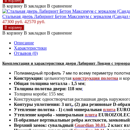
В корзину
В корзину
В закладки
В сравнение
Стальная дверь Лабиринт Бетон Максимум с зеркалом (Сандал
47300 руб.
42570 руб.
В корзину
В корзину
В закладки
В сравнение
Описание
Характеристики
Отзывов (0)
Комплектация и характеристики двер
и Лабиринт Лондон с термор
Полиамидный профиль 7 мм по всему периметру полотна
Конструкция:
цельногнутая
конструкция полотна
и кор
Общая толщина металла - 1
,
5 мм
;
Толщина полотна двери: 118 мм
;
Толщина короба: 155 мм;
Конструкция
:
одностворчатая распашная дверь наружног
Контуры уплотнения:
3 шт
.
, (2) два резиновые D-обра
Утепление
полотна
-
1) слой минеральная
плита
EUROI
Утепление короба - минеральная
плита
EUROIZOLECO 
П-образные вертикальные ребра жесткости, замковый 
Верхний замок: сувальдный
Guardian 30.01
,
2 класс вз