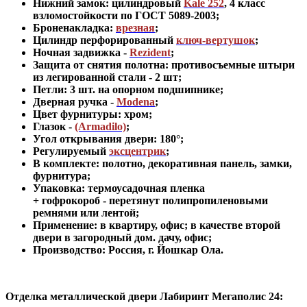
Нижний замок: цилиндровый
Kale 252
,
4 класс
взломостойкости по ГОСТ 5089-2003
;
Броненакладка:
врезная
;
Цилиндр перфорированный
ключ-вертушок
;
Ночная задвижка -
Rezident
;
Защита от снятия полотна:
противосъемные штыри
из легированной стали - 2 шт
;
Петли: 3 шт. на опорном подшипнике
;
Дверная ручка -
Modena
;
Цвет фурнитуры: хром
;
Глазок -
(Armadilo)
;
Угол открывания двери: 180
°
;
Регулируемый
эксцентрик
;
В комплекте: полотно, декоративная панель, замки,
фурнитура
;
Упаковка: термоусадочная пленка
+ гофрокороб
-
перетянут полипропиленовыми
ремнями или лентой;
Применение
:
в квартиру, офис; в качестве второй
двери в загородный дом. дачу, офис
;
Производство: Россия, г
.
Йошкар Ола.
Отделка металлической двери Лабиринт Мегаполис
24: