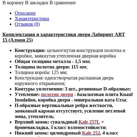
В корзину
В закладки
В сравнение
Описание
Характеристики
Отзывов (0)
Комплектация и характеристики двери Лабиринт ART
15 (Алмон 25)
Конструкция:
цельногнутая конструкция полотна и
коробки
,
замкнутая утепленная дверная коробка
Общая толщина металла - 1,5 мм;
Толщина полотна двери: 115 мм
;
Толщина короба: 125 мм
;
Конструкция
:
одностворчатая распашная дверь
наружного открывания;
Контуры уплотнения:
3 шт., резиновые D-образные;
Утепление:
полотно двери
-
базальтовая плита Knauf
Insulation, коробка двери - минеральная вата Ursa
;
П-образные вертикальные ребра жесткости,
замковый карман отсутствует, усиление петлевой
зоны, утеплитель
;
Верхний замок: сувальдный
Kale 257L
+
броненакладка,
3 класс взломостойкости
;
Нижний замок: цилиндровый
Kale 252
,
4 класс