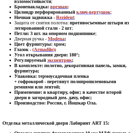
взломостойкости
;
Броненакладка:
врезная
;
Цилиндр перфорированный
ключ-вертушок
;
Ночная задвижка -
Rezident
;
Защита от снятия полотна:
противосъемные штыри из
легированной стали - 2 шт
;
Петли: 3 шт. на опорном подшипнике
;
Дверная ручка -
Modena
;
Цвет фурнитуры: хром
;
Глазок -
(Armadilo)
;
Угол открывания двери: 180
°
;
Регулируемый
эксцентрик
;
В комплекте: полотно, декоративная панель, замки,
фурнитура
;
Упаковка: термоусадочная пленка
+ гофрокороб
-
перетянут полипропиленовыми
ремнями или лентой;
Применение
:
в квартиру, офис; в качестве второй
двери в загородный дом. дачу, офис
;
Производство: Россия, г
.
Йошкар Ола.
Отделка металлической двери Лабиринт
ART 15: