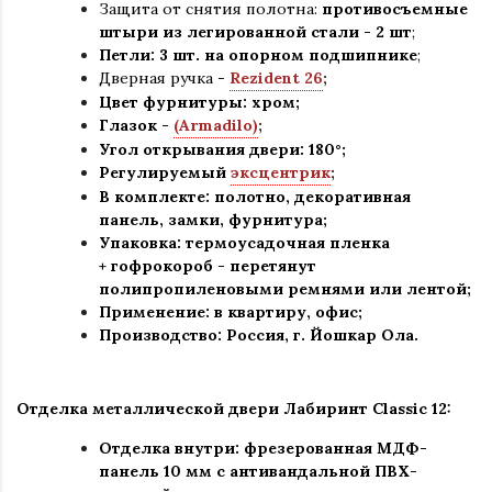
Защита от снятия полотна:
противосъемные
штыри из легированной стали - 2 шт
;
Петли: 3 шт. на опорном подшипнике
;
Дверная ручка -
Rezident 26
;
Цвет фурнитуры: хром
;
Глазок -
(Armadilo)
;
Угол открывания двери: 180
°
;
Регулируемый
эксцентрик
;
В комплекте: полотно, декоративная
панель, замки, фурнитура
;
Упаковка: термоусадочная пленка
+ гофрокороб
-
перетянут
полипропиленовыми ремнями или лентой;
Применение
:
в квартиру, офис
;
Производство: Россия, г
.
Йошкар Ола.
Отделка металлической двери Лабиринт Classic 12
:
Отделка внутри: фрезерованная МДФ-
панель 10 мм с антивандальной ПВХ-