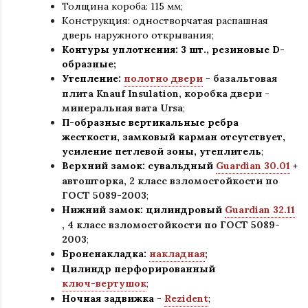
Толщина короба: 115 мм;
Конструкция
:
одностворчатая распашная
дверь наружного открывания;
Контуры уплотнения:
3 шт., резиновые D-
образные;
Утепление:
полотно двери
- базальтовая
плита Knauf Insulation, коробка двери -
минеральная вата Ursa
;
П-образные вертикальные ребра
жесткости, замковый карман отсутствует,
усиление петлевой зоны, утеплитель
;
Верхний замок: сувальдный
Guardian 30.01
+
автошторка,
2 класс взломостойкости по
ГОСТ 5089-2003
;
Нижний замок: цилиндровый
Guardian 32.11
,
4 класс взломостойкости по ГОСТ 5089-
2003
;
Броненакладка:
накладная
;
Цилиндр перфорированный
ключ-вертушок
;
Ночная задвижка -
Rezident
;