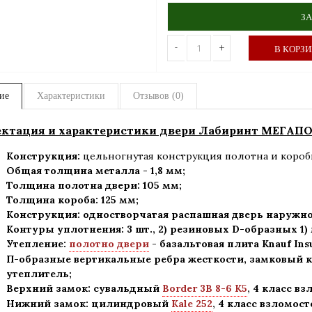
ЗА
-
+
В КОРЗ
ие
Характеристики
Отзывов (0)
ктация и характеристики двери Лабиринт МЕГАПО
Конструкция:
цельногнутая конструкция полотна и короб
Общая толщина металла - 1,8 мм;
Толщина полотна двери: 105 мм
;
Толщина короба: 125 мм;
Конструкция
:
одностворчатая распашная дверь наружно
Контуры уплотнения:
3 шт., 2) резиновых D-образных 1
Утепление:
полотно двери
-
базальтовая плита Knauf Ins
П-образные вертикальные ребра жесткости, замковый к
утеплитель
;
Верхний замок: сувальдный
Border 3В 8-6 К5
,
4 класс вз
Нижний замок: цилиндровый
Kale 252
,
4 класс взломост