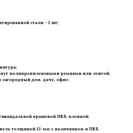
гированной стали - 2 шт
;
рнитура
;
нут полипропиленовыми ремнями или лентой;
 в загородный дом. дачу, офис
;
нтивандальной крашеной ПВХ-пленкой;
нель толщиной 12-мм с наличником и ПВХ