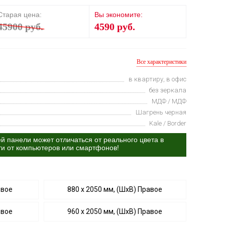
Старая цена:
Вы экономите:
45900 руб.
4590 руб.
Все характеристики
в квартиру, в офис
без зеркала
МДФ / МДФ
Шагрень черная
Kale / Border
й панели может отличаться от реального цвета в
ти от компьютеров или смартфонов!
евое
880 х 2050 мм, (ШхВ) Правое
евое
960 х 2050 мм, (ШхВ) Правое