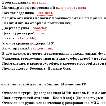
Броненакладка:
врезная
;
Цилиндр перфорированный
ключ-вертушок
;
Ночная задвижка -
Rezident
;
Защита от снятия полотна:
противосъемные штыри из ле
Петли: 3 шт. на опорном подшипнике
;
Дверная ручка -
Modena
;
Цвет фурнитуры: хром
;
Глазок -
(Armadilo)
;
Угол открывания двери: 180
°
;
Регулируемый
эксцентрик
;
В комплекте: полотно, декоративная панель, замки, фу
Упаковка: термоусадочная пленка + гофрокороб
-
перетя
Применение
:
в квартиру, офис; в качестве второй двери
Производство: Россия, г
.
Йошкар Ола.
 металлической двери Лабиринт Мегаполис
13:
Отделка внутри: фрезерованная МДФ-панель 10 мм с а
Цвет внутренней отделки -
Белый софт
(без текстуры);
Отделка снаружи: классическая фрезерованная МДФ-па