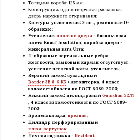
Толщина короба: 125 мм;
Конструкция
:
одностворчатая распашная
дверь наружного открывания;
Контуры уплотнения:
3 шт., резиновые D-
образные;
Утепление:
полотно двери
- базальтовая
плита Knauf Insulation, коробка двери -
минеральная вата Ursa
;
П-образные вертикальные ребра
жесткости, замковый карман отсутствует,
усиление петлевой зоны, утеплитель
;
Верхний замок: сувальдный
Border 3B 8-6 K5
+ автошторка,
4 класс
взломостойкости по ГОСТ 5089-2003
;
Нижний замок: цилиндровый
Guardian 32.11
,
4 класс взломостойкости по ГОСТ 5089-
2003
;
Броненакладка:
врезная
;
Цилиндр перфорированный
ключ-вертушок
;
Ночная задвижка -
Rezident
;