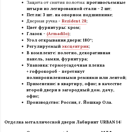
Защита от снятия полотна:
противосъемные
штыри из легированной стали - 2 шт
;
Петли: 3 шт. на опорном подшипнике
;
Дверная ручка -
Rezident 28
;
Цвет фурнитуры: хром
;
Глазок -
(Armadilo)
;
Угол открывания двери: 180
°
;
Регулируемый
эксцентрик
;
В комплекте: полотно, декоративная
панель, замки, фурнитура
;
Упаковка: термоусадочная пленка
+ гофрокороб
-
перетянут
полипропиленовыми ремнями или лентой;
Применение
:
в квартиру, офис; в качестве
второй двери в загородный дом. дачу,
офис
;
Производство: Россия, г
.
Йошкар Ола.
Отделка металлической двери Лабиринт
URBAN 14: