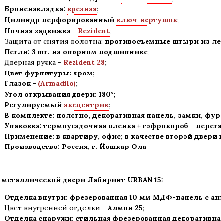
Броненакладка:
врезная
;
Цилиндр перфорированный
ключ-вертушок
;
Ночная задвижка -
Rezident
;
Защита от снятия полотна:
противосъемные штыри из лег
Петли: 3 шт. на опорном подшипнике
;
Дверная ручка -
Rezident 28
;
Цвет фурнитуры: хром
;
Глазок -
(Armadilo)
;
Угол открывания двери: 180
°
;
Регулируемый
эксцентрик
;
В комплекте: полотно, декоративная панель, замки, фу
Упаковка: термоусадочная пленка + гофрокороб
-
перетя
Применение
:
в квартиру, офис; в качестве второй двери
Производство: Россия, г
.
Йошкар Ола.
 металлической двери Лабиринт
URBAN 15:
Отделка внутри: фрезерованная 10 мм МДФ-панель с а
Цвет внутренней отделки -
Алмон 25
;
Отделка снаружи: стильная фрезерованная декоративн