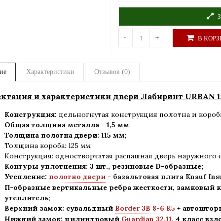
З
-
+
В КОРЗ
ие
Характеристики
Отзывов (0)
ктация и характеристики двери Лабиринт URBAN 15
Конструкция:
цельногнутая конструкция полотна и короб
Общая толщина металла - 1,5 мм
;
Толщина полотна двери: 115 мм
;
Толщина короба: 125 мм;
Конструкция
:
одностворчатая распашная дверь наружного 
Контуры уплотнения:
3 шт., резиновые D-образные;
Утепление:
полотно двери
- базальтовая плита Knauf Ins
П-образные вертикальные ребра жесткости, замковый к
утеплитель
;
Верхний замок: сувальдный
Border 3B 8-6 K5
+ автошторк
Нижний замок: цилиндровый
Guardian 32.11
,
4 класс вз