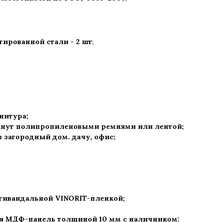
ированной стали - 2 шт
;
рнитура
;
нут полипропиленовыми ремнями или лентой;
 в загородный дом. дачу, офис
;
нтивандальной VINORIT-пленкой;
ая МДФ-панель толщиной 10 мм с наличником: