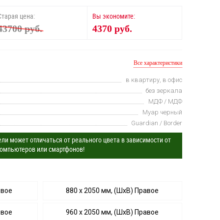
Старая цена:
Вы экономите:
43700 руб.
4370 руб.
Все характеристики
в квартиру, в офис
без зеркала
МДФ / МДФ
Муар черный
Guardian / Border
ли может отличаться от реального цвета в зависимости от
омпьютеров или смартфонов!
евое
880 х 2050 мм, (ШхВ) Правое
евое
960 х 2050 мм, (ШхВ) Правое