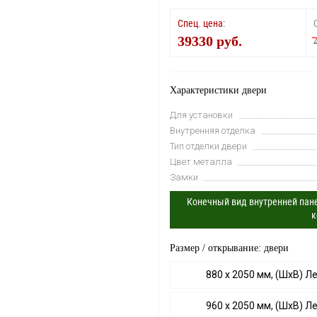
Спец. цена:
39330 руб.
Характеристики двери
Для установки
Внутренняя отделка
Тип отделки двери
Цвет металла
Замки
Конечный вид внутренней пане
к
Размер / открывание: двери
880 х 2050 мм, (ШхВ) Л
960 х 2050 мм, (ШхВ) Л